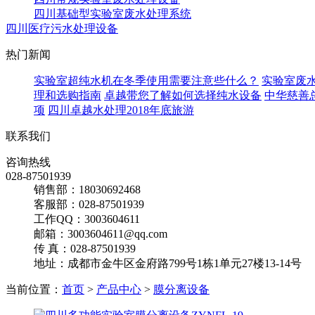
四川基础型实验室废水处理系统
四川医疗污水处理设备
热门新闻
实验室超纯水机在冬季使用需要注意些什么？
实验室废
理和选购指南
卓越带您了解如何选择纯水设备
中华慈善
项
四川卓越水处理2018年底旅游
联系我们
咨询热线
028-87501939
销售部：18030692468
客服部：028-87501939
工作QQ：3003604611
邮箱：3003604611@qq.com
传 真：028-87501939
地址：成都市金牛区金府路799号1栋1单元27楼13-14号
当前位置：
首页
>
产品中心
>
膜分离设备