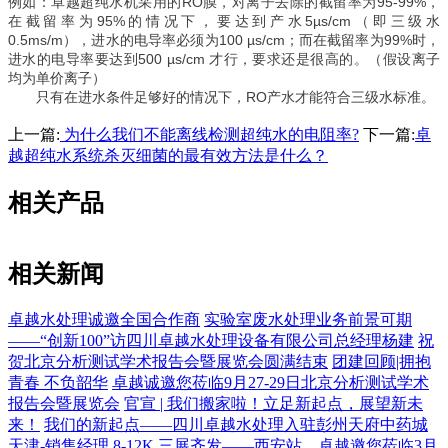
例如：卓越超纯水机采用的RO膜，对离子去除的截留率为95-99%，
在截留率为95%的情况下，要达到产水5µs/cm（即三级水
0.5ms/m），进水的电导率必须为100 µs/cm；而在截留率为99%时，
进水的电导率要达到500 µs/cm 才行，要求还是很高的。（假设离子
均为单价离子）
只有在进水条件足够好的情况下，RO产水才能符合三级水标准。
上一篇:
为什么我们不能离线检测超纯水的电阻率?
下一篇:
卓
越超纯水系统杀灭细菌的最有效方法是什么？
相关产品
相关新闻
卓越水处理诚邀全国合作商
实验室废水处理业务前景可期
——“创新100”访四川卓越水处理设备有限公司总经理杨建
祝
贺北京分析测试学术报告会暨展览会圆满结束
团建回顾|拥抱
青春 不负韶华
卓越诚邀您莅临9月27-29日北京分析测试学术
报告会暨展览会
官宣 | 我们搬家啦！立足新起点，展望新未
来！
我们的新起点——四川卓越水处理入驻彭州天府中药城
天津-销售经理 8-12K
三展齐发——西安站，卓越邀您莅临3月