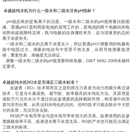
卓越超纯水机为什么一级水和二级水没有pH指标？
pH值反映的是氢离子的活度。
一级水和二级水的pH值测量比较困
难。普通pH计是利用原电池的原理工作的，原电池的两个电极间的电
动势依据能斯特定律，既与电极的自身属性有关，还与溶液里的总的
离子浓度有关。
一级水和二级水的总离子浓度太小，所以普通pH计测量用的电极电
路中电阻过大，测量的电信号中背景干扰太多，从而导致测量值漂
移，重复性差，准确度无法保证。
测量一级水和二级水的pH值需要特殊电极，GB/T 6682-2008未做特
定要求。
卓越超纯水机RO水是否满足三级水标准？
反渗透（RO）技术简而言之是利用压力表差为动力的膜分离过滤
技术，它是当今最成熟、最节能、效率最高的水纯化方法。其原理是
借助于只允许水分子透过的反渗透膜的选择截留作用，将溶液中的溶
质与溶剂分离，从而达到水纯化的目的。但RO技术只能去除水中大部
分的杂质，无法完全去除。
RO的产水电导率会与进水电导率有很大的关系。如果使用的反渗
透膜截留率不高，或者进水离子浓度太高，RO的产水也可能无法满足
三级水的标准。